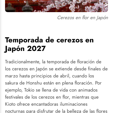
Por qué ver los
cerezos en flor
Cerezos en flor en Japón
en Japón
Temporada de
Temporada de cerezos en
cerezos en
Japón 2027
Japón 2027
Mejor época
Tradicionalmente, la temporada de floración de
para ver los
los cerezos en Japón se extiende desde finales de
cerezos en flor
marzo hasta principios de abril, cuando los
en 2027
sakura de Honshu están en plena floración. Por
ejemplo, Tokio se llena de vida con animados
Dónde ver los
festivales de los cerezos en flor, mientras que
cerezos en flor
en Japón 2027
Kioto ofrece encantadoras iluminaciones
nocturnas para disfrutar de la belleza de las flores