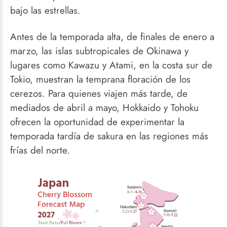
Okinawa
Tipos de
bajo las estrellas.
Atami
cerezos en
Japón
Antes de la temporada alta, de finales de enero a
Tokio
marzo, las islas subtropicales de Okinawa y
Someiyoshino
Kioto
Consejos para
(cerezo
lugares como Kawazu y Atami, en la costa sur de
ver los cerezos
Osaka
Yoshino)
Tokio, muestran la temprana floración de los
en Japón
Hokkaido
cerezos. Para quienes viajen más tarde, de
Yamazakura
(cerezo de
Reserva con
mediados de abril a mayo, Hokkaido y Tohoku
montaña)
antelación
ofrecen la oportunidad de experimentar la
Yaezakura
Elige tu
temporada tardía de sakura en las regiones más
(Cerezo
época ideal
frías del norte.
Doble)
Shidarezakura
(Cerezo
Llorón)